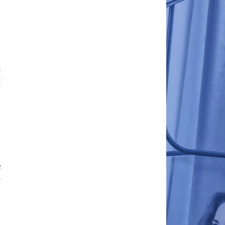
t
t
e
u