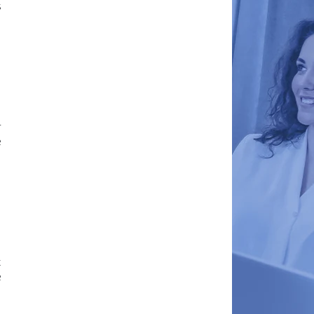
s
r
e
x
e