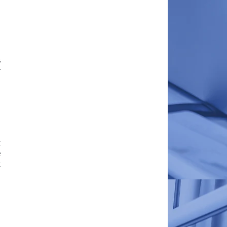
g
s
r
t
e
t