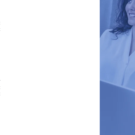
:
t
r
t
t